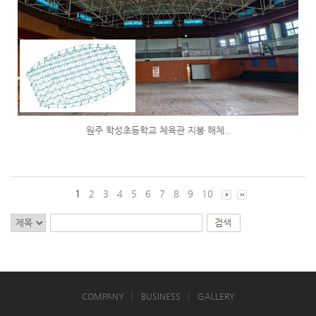
원주 학성초등학교 체육관 지붕 해체..
1
2
3
4
5
6
7
8
9
10
COMPANY
BUSINESS
GALLERY