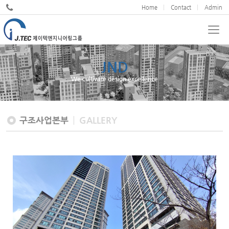
Home
Contact
Admin
JND
We cultivate design excellence
구조사업본부
GALLERY