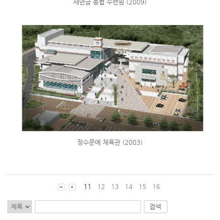
새만금 농협 수련원 (2009)
장수문예 체육관 (2003)
11
12
13
14
15
16