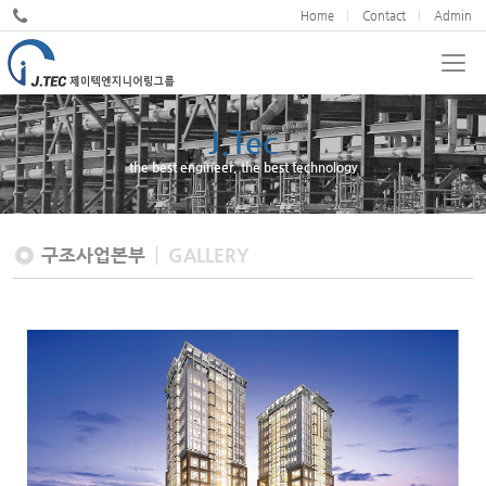
Home
Contact
Admin
J.Tec
the best engineer, the best technology
구조사업본부
GALLERY