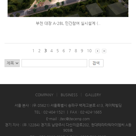
부천 대장 A-2BL 민간참여 실시설계 (..
1
2
3
4
5
6
7
8
9
10
COMPANY
BUSINESS
GALLERY
서울 본사 : (우.05621) 서울특별시 송파구 백제고분로 413, 제이텍빌딩
TEL : 02-404-1521
|
FAX : 02-424-1665
E-mail : jtec@jteceng.com
경기 지사 : (우.12284) 경기도 남양주시 다산지금로202, 현대테라타워아이엠씨 A동
909호