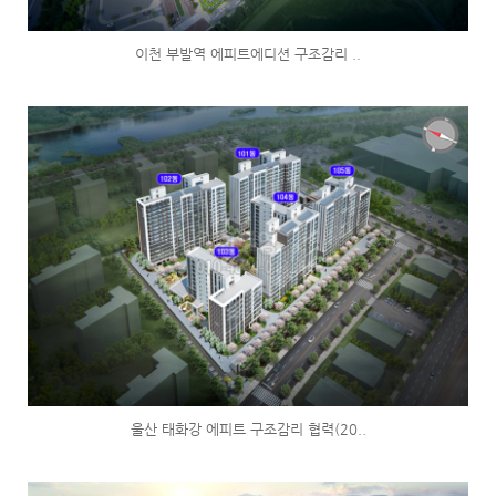
이천 부발역 에피트에디션 구조감리 ..
울산 태화강 에피트 구조감리 협력(20..