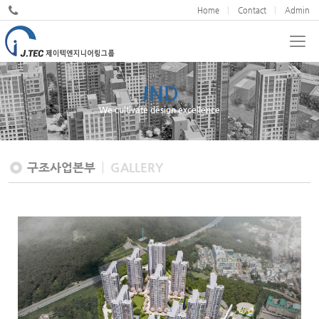
Home
Contact
Admin
JND
We cultivate design excellence
구조사업본부
GALLERY