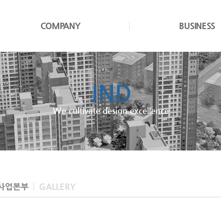
COMPANY
BUSINESS
JND
We cultivate design excellence
사업본부
GALLERY