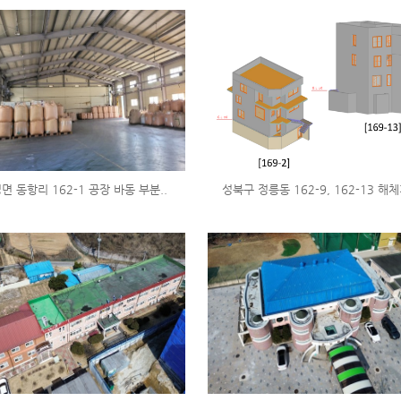
면 동항리 162-1 공장 바동 부분..
성북구 정릉동 162-9, 162-13 해체