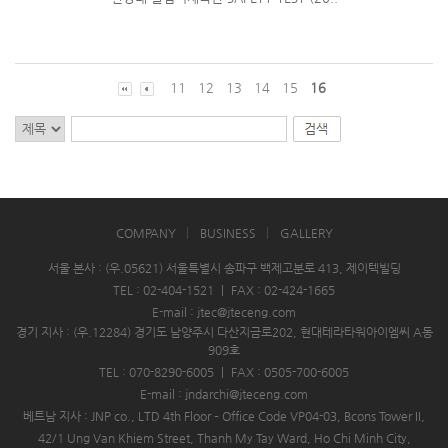
11
12
13
14
15
16
COMPANY
BUSINESS
GALLERY
서울 본사 : (우.05621) 서울특별시 송파구 백제고분로 413, 제이텍빌딩
TEL : 02-404-1521
|
FAX : 02-424-1665
E-mail : jtec@jteceng.com
경기 지사 : (우.12284) 경기도 남양주시 다산지금로202, 현대테라타워아이엠씨 A동
909호
TEL : 070-8290-6005
|
FAX : 0505-700-6005
E-mail : jndarchi@jteceng.com
베트남 지사 : JNP co., LTD 4th Floor – Office Code VP04-03, Bcons Tower II,
42/1 Ung Van Khiem Street, Thanh My Tay Ward, Ho Chi Minh City,