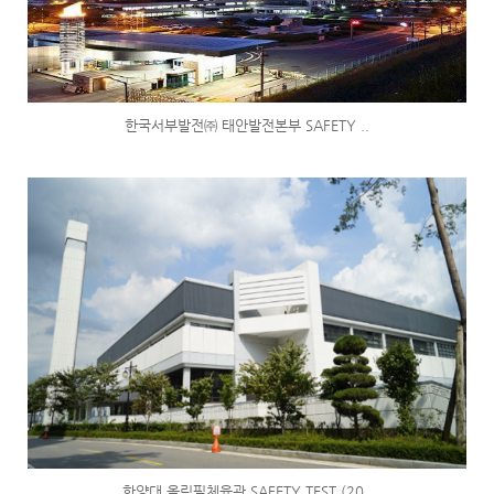
한국서부발전㈜ 태안발전본부 SAFETY ..
한양대 올림픽체육관 SAFETY TEST (20..