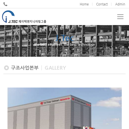
Home
Contact
Admin
J.Tec
the best engineer, the best technology
구조사업본부
GALLERY