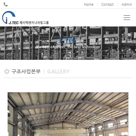
Home
Contact
Admin
J.Tec
the best engineer, the best technology
구조사업본부
GALLERY