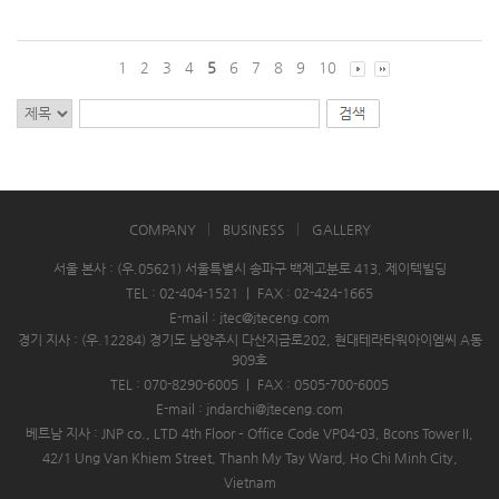
1
2
3
4
5
6
7
8
9
10
COMPANY
BUSINESS
GALLERY
서울 본사 : (우.05621) 서울특별시 송파구 백제고분로 413, 제이텍빌딩
TEL : 02-404-1521
|
FAX : 02-424-1665
E-mail : jtec@jteceng.com
경기 지사 : (우.12284) 경기도 남양주시 다산지금로202, 현대테라타워아이엠씨 A동
909호
TEL : 070-8290-6005
|
FAX : 0505-700-6005
E-mail : jndarchi@jteceng.com
베트남 지사 : JNP co., LTD 4th Floor – Office Code VP04-03, Bcons Tower II,
42/1 Ung Van Khiem Street, Thanh My Tay Ward, Ho Chi Minh City,
Vietnam