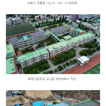
성북구 정릉동 162-9, 162-13 해체계..
북평고등학교 교사동 해체계획서 작성..