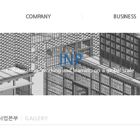
COMPANY
BUSINESS
JNP
Collaborating, working and learning on a global scale
사업본부
GALLERY