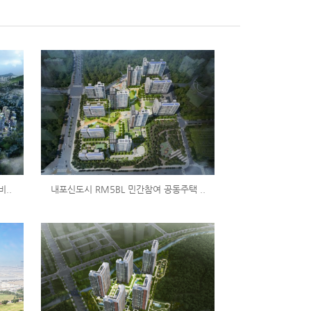
..
내포신도시 RM5BL 민간참여 공동주택 ..