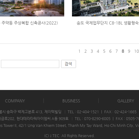
 주약동 주상복합 신축공사(2022)
송도 국제업무단지 C8-1BL 생활형숙
1
2
3
4
5
6
7
8
9
1
COMPANY
BUSINESS
GALLERY
울특별시 송파구 백제고분로 413, 제이텍빌딩
|
TEL : 02-404-1521
|
FAX : 02-424-1665
산지금로202, 현대테라타워아이엠씨 A동 909호
|
TEL : 070-8290-6005
|
FAX : 0505-7
ns Tower II, 42/1 Ung Van Khiem Street, Thanh My Tay Ward, Ho Chi Minh City, 
(C) J.TEC. All Rights Reserved.