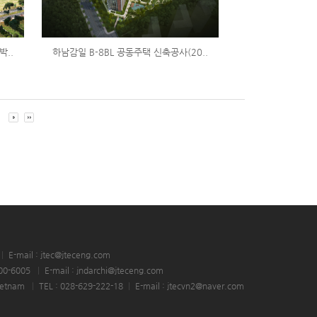
박..
하남감일 B-8BL 공동주택 신축공사(20..
0
|
E-mail : jtec@jteceng.com
00-6005
|
E-mail : jndarchi@jteceng.com
Vietnam
|
TEL : 028-629-222-18
|
E-mail : jtecvn2@naver.com