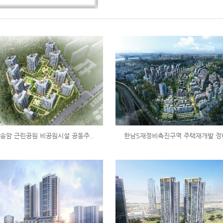
송암 근린공원 비공원시설 공동주..
한남5재정비촉진구역 주택재개발 정비