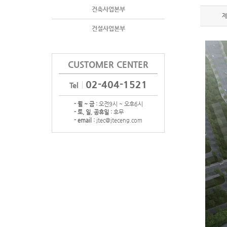
건축사업본부
건설사업본부
CUSTOMER CENTER
02-404-1521
Tel
- 월 ~ 금 :
오전9시 ~ 오후6시
- 토, 일, 공휴일 :
휴무
- email :
jtec@jteceng.com