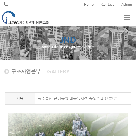
Home
Contact
Admin
JND
We cultivate design excellence
구조사업본부
GALLERY
제목
광주송암 근린공원 비공원시설 공동주택 (2022)