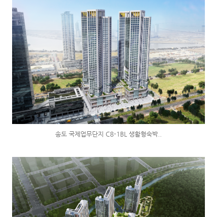
송도 국제업무단지 C8-1BL 생활형숙박..