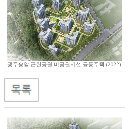
광주송암
근린공원
비공원시설
공동주택
(2022)