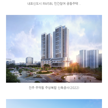
내포신도시 RM5BL 민간참여 공동주택 ..
진주 주약동 주상복합 신축공사(2022)