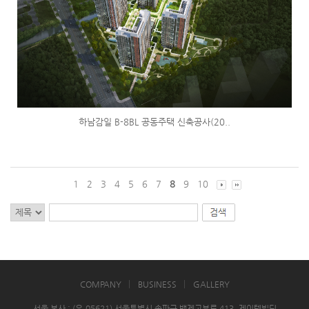
하남감일 B-8BL 공동주택 신축공사(20..
1
2
3
4
5
6
7
8
9
10
COMPANY
BUSINESS
GALLERY
서울 본사 : (우.05621) 서울특별시 송파구 백제고분로 413, 제이텍빌딩