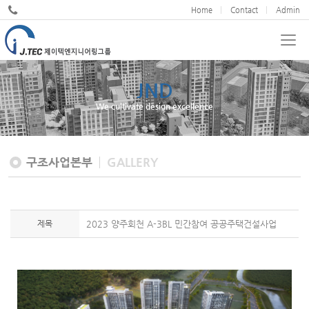
Home
Contact
Admin
JND
We cultivate design excellence
구조사업본부
GALLERY
제목
2023 양주회천 A-3BL 민간참여 공공주택건설사업