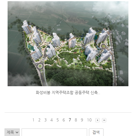
화성비봉 지역주택조합 공동주택 신축..
1
2
3
4
5
6
7
8
9
10