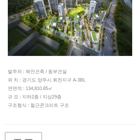
발주처 : 해안건축 / 동부건설
위 치 : 경기도 양주시 회천지구 A-3BL
연면적 : 134,810.85㎡
규 모 : 지하2층 / 지상29층
구조형식 : 철근콘크리트 구조