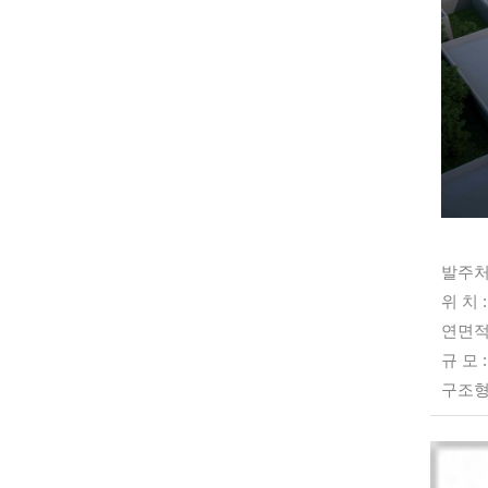
발주처 
위 치 
연면적 :
규 모 
구조형