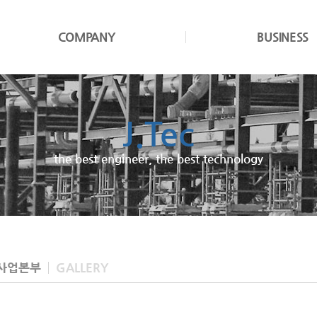
COMPANY
BUSINESS
J.Tec
JND
the best engineer, the best technology
We cultivate design excellence
사업본부
GALLERY