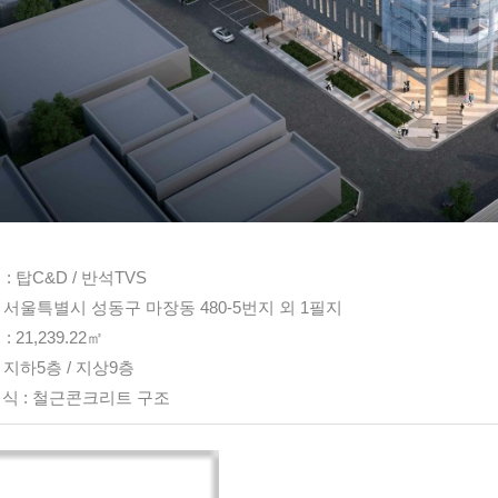
: 탑C&D / 반석TVS
: 서울특별시 성동구 마장동 480-5번지 외 1필지
 21,239.22㎡
: 지하5층 / 지상9층
식 : 철근콘크리트 구조