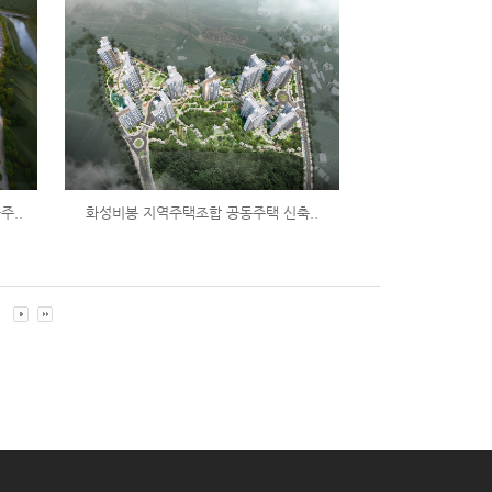
주..
화성비봉 지역주택조합 공동주택 신축..
0