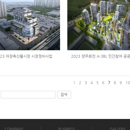
023 마장축산물시장 시장정비사업
2023 양주회천 A-3BL 민간참여 공공
1
2
3
4
5
6
7
8
9
1
COMPANY
BUSINESS
GALLERY