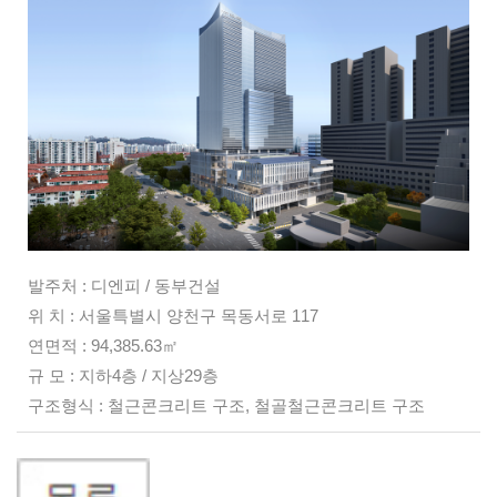
발주처 : 디엔피 / 동부건설
위 치 : 서울특별시 양천구 목동서로 117
연면적 : 94,385.63㎡
규 모 : 지하4층 / 지상29층
구조형식 : 철근콘크리트 구조, 철골철근콘크리트 구조