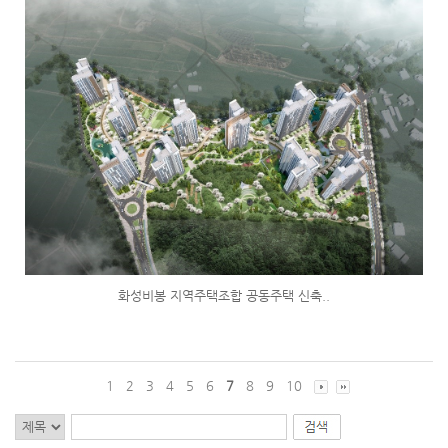
화성비봉 지역주택조합 공동주택 신축..
1
2
3
4
5
6
7
8
9
10