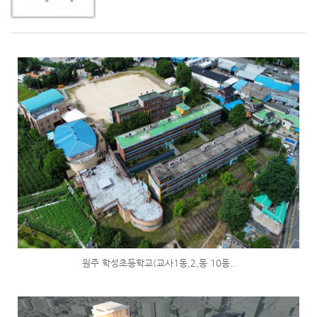
원주 학성초등학교(교사1동,2,동 10동..