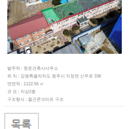
발주처 : 청운건축사사무소
위 치 : 강원특별자치도 원주시 지정면 신무로 336
연면적 : 1122.56
㎡
규 모 : 지상2층
구조형식 : 철근콘크리트 구조