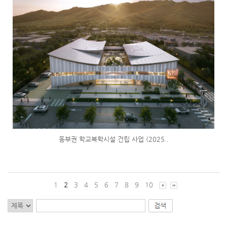
동부권 학교복학시설 건립 사업 (2025..
1
2
3
4
5
6
7
8
9
10