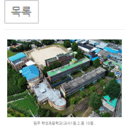
원주 학성초등학교(교사1동,2,동 10동..