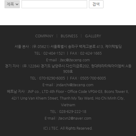
COMPANY
BUSINESS
GALLERY
서울 본사 : (우.05621) 서울특별시 송파구 백제고분로 413, 제이텍빌딩
TEL : 02-404-1521
|
FAX : 02-424-1665
E-mail : jtec@jteceng.com
경기 지사 : (우.12284) 경기도 남양주시 다산지금로202, 현대테라타워아이엠씨 A동
909호
TEL : 070-8290-6005
|
FAX : 0505-700-6005
E-mail : jndarchi@jteceng.com
베트남 지사 : JNP co., LTD 4th Floor – Office Code VP04-03, Bcons Tower II,
42/1 Ung Van Khiem Street, Thanh My Tay Ward, Ho Chi Minh City,
Vietnam
TEL : 028-629-222-18
E-mail : jtecvn2@naver.com
(C) J.TEC. All Rights Reserved.