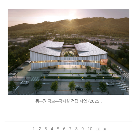
동부권 학교복학시설 건립 사업 (2025..
1
2
3
4
5
6
7
8
9
10