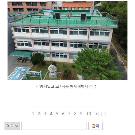
강릉제일고 교사3동 해체계획서 작성..
1
2
3
4
5
6
7
8
9
10