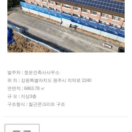
발주처 : 청운건축사사무소
위 치 : 강원특별자치도 원주시 치악로 2240
연면적 : 6863.78
㎡
규 모 : 지상3층
구조형식 : 철근콘크리트 구조