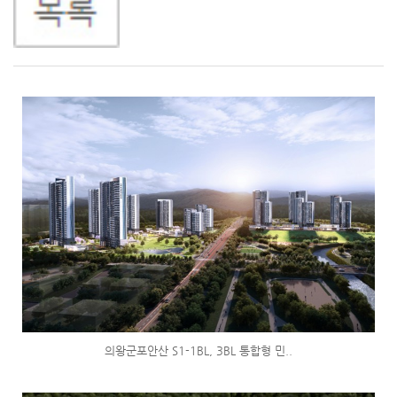
의왕군포안산 S1-1BL, 3BL 통합형 민..