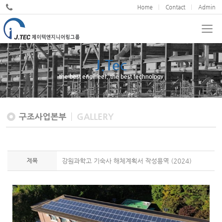
Home
Contact
Admin
J.Tec
JND
the best engineer, the best technology
We cultivate design excellence
구조사업본부
GALLERY
제목
강원과학고 기숙사 해체계획서 작성용역 (2024)