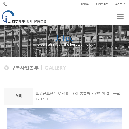
Home
Contact
Admin
J.Tec
JND
the best engineer, the best technology
We cultivate design excellence
구조사업본부
GALLERY
의왕군포안산 S1-1BL, 3BL 통합형 민간참여 설계공모
제목
(2025)