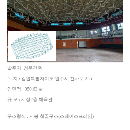
발주처
청운건축
:
위
치
강원특별자치도 원주시 천사로
255
:
연면적
950.63
㎡
:
규 모
지상
2
층 체육관
:
구조형식
지붕 철골구조
(
스페이스프레임
)
: