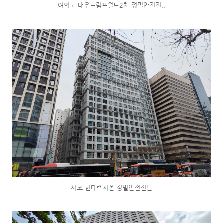
여의도 대우트럼프월드2차 정밀안전진..
서초 현대렉시온 정밀안전진단