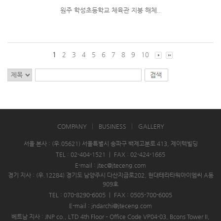
원주 학성초등학교 체육관 지붕 해체..
1
2
3
4
5
6
7
8
9
10
COMPANY
BUSINESS
GALLERY
서울 본사 : (우.05621) 서울특별시 송파구 백제고분로 413, 제이텍빌딩
TEL : 02-404-1521
|
FAX : 02-424-1665
E-mail : jtec@jteceng.com
경기 지사 : (우.12284) 경기도 남양주시 다산지금로202, 현대테라타워아이엠씨 A동
909호
TEL : 070-8290-6005
|
FAX : 0505-700-6005
E-mail : jndarchi@jteceng.com
베트남 지사 : JNP co., LTD 4th Floor – Office Code VP04-03, Bcons Tower II,