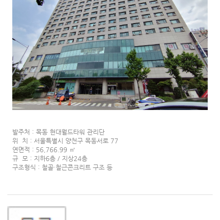
발주처 : 목동 현대월드타워 관리단
위 치 : 서울특별시 양천구 목동서로 77
연면적 : 56,766.99 ㎡
규 모 : 지하6층 / 지상24층
구조형식 : 철골·철근콘크리트 구조 등