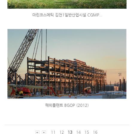
마린코스메틱 김천1일반산업시설 CGMP..
해외플랜트 BGOP (2012)
11
12
13
14
15
16