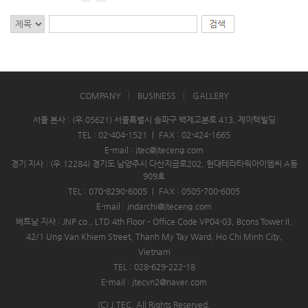
COMPANY
BUSINESS
GALLERY
서울 본사 : (우.05621) 서울특별시 송파구 백제고분로 413, 제이텍빌딩
TEL : 02-404-1521
|
FAX : 02-424-1665
E-mail : jtec@jteceng.com
경기 지사 : (우.12284) 경기도 남양주시 다산지금로202, 현대테라타워아이엠씨 A동
909호
TEL : 070-8290-6005
|
FAX : 0505-700-6005
E-mail : jndarchi@jteceng.com
베트남 지사 : JNP co., LTD 4th Floor – Office Code VP04-03, Bcons Tower II,
42/1 Ung Van Khiem Street, Thanh My Tay Ward, Ho Chi Minh City,
Vietnam
TEL : 028-629-222-18
E-mail : jtecvn2@naver.com
(C) J.TEC. All Rights Reserved.