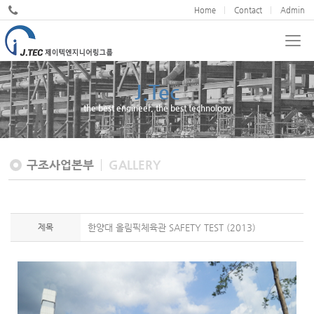
Home
Contact
Admin
J.Tec
JND
the best engineer, the best technology
We cultivate design excellence
구조사업본부
GALLERY
제목
한양대 올림픽체육관 SAFETY TEST (2013)