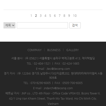
1
2
3
4
5
6
7
8
9
10
COMPANY
BUSINESS
GALLERY
서울 본사 : (우.05621) 서울특별시 송파구 백제고분로 413, 제이텍빌딩
TEL : 02-404-1521
|
FAX : 02-424-1665
E-mail : jtec@jteceng.com
경기 지사 : (우.12284) 경기도 남양주시 다산지금로202, 현대테라타워아이엠씨 A동
909호
TEL : 070-8290-6005
|
FAX : 0505-700-6005
E-mail : jndarchi@jteceng.com
베트남 지사 : JNP co., LTD 4th Floor – Office Code VP04-03, Bcons Tower II,
42/1 Ung Van Khiem Street, Thanh My Tay Ward, Ho Chi Minh City,
Vietnam