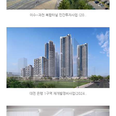
이수~과천 복합터널 민간투자사업 (20..
대전 은행 1구역 재개발정비사업(2024..