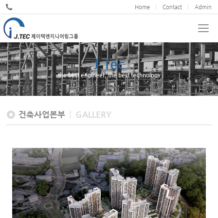
Home
Contact
Admin
J.Tec
the best engineer, the best technology
건축사업본부
GALLERY