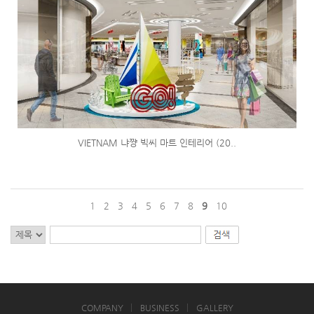
VIETNAM 냐쨩 빅씨 마트 인테리어 (20..
1
2
3
4
5
6
7
8
9
10
COMPANY
BUSINESS
GALLERY