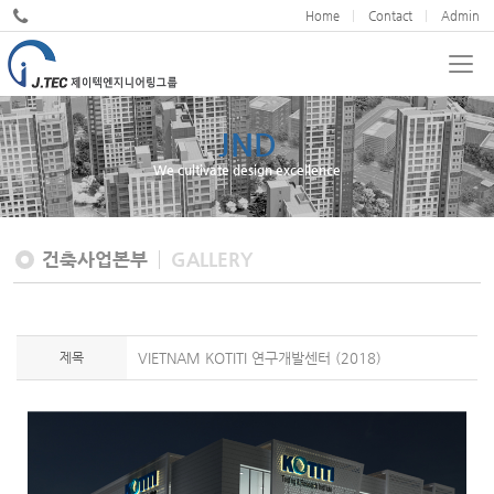
Home
Contact
Admin
JND
We cultivate design excellence
건축사업본부
GALLERY
제목
VIETNAM KOTITI 연구개발센터 (2018)