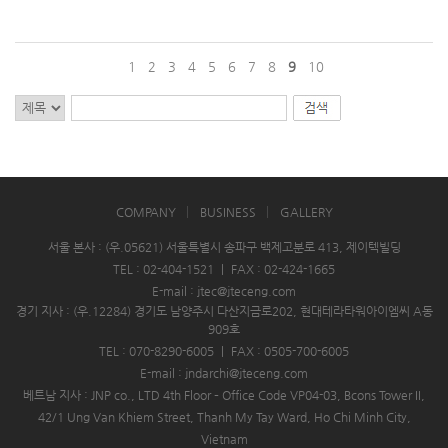
1
2
3
4
5
6
7
8
9
10
COMPANY
BUSINESS
GALLERY
서울 본사 : (우.05621) 서울특별시 송파구 백제고분로 413, 제이텍빌딩
TEL : 02-404-1521
|
FAX : 02-424-1665
E-mail : jtec@jteceng.com
경기 지사 : (우.12284) 경기도 남양주시 다산지금로202, 현대테라타워아이엠씨 A동
909호
TEL : 070-8290-6005
|
FAX : 0505-700-6005
E-mail : jndarchi@jteceng.com
베트남 지사 : JNP co., LTD 4th Floor – Office Code VP04-03, Bcons Tower II,
42/1 Ung Van Khiem Street, Thanh My Tay Ward, Ho Chi Minh City,
Vietnam