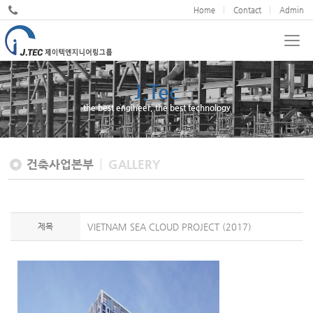
Home
Contact
Admin
J.Tec
the best engineer, the best technology
건축사업본부
GALLERY
제목
VIETNAM SEA CLOUD PROJECT (2017)