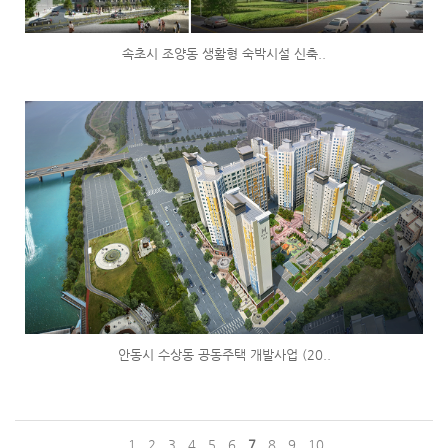
속초시 조양동 생활형 숙박시설 신축..
안동시 수상동 공동주택 개발사업 (20..
1
2
3
4
5
6
7
8
9
10