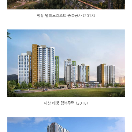
평창 델피노리조트 증축공사 (2018)
아산 배방 행복주택 (2018)