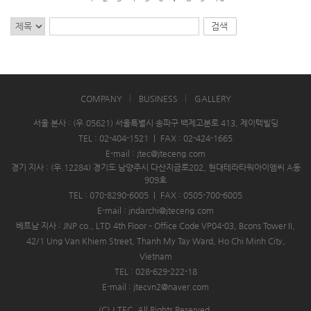
COMPANY
BUSINESS
GALLERY
서울 본사 : (우.05621) 서울특별시 송파구 백제고분로 413, 제이텍빌딩
TEL : 02-404-1521
|
FAX : 02-424-1665
E-mail : jtec@jteceng.com
경기 지사 : (우.12284) 경기도 남양주시 다산지금로202, 현대테라타워아이엠씨 A동
909호
TEL : 070-8290-6005
|
FAX : 0505-700-6005
E-mail : jndarchi@jteceng.com
베트남 지사 : JNP co., LTD 4th Floor – Office Code VP04-03, Bcons Tower II,
42/1 Ung Van Khiem Street, Thanh My Tay Ward, Ho Chi Minh City,
Vietnam
TEL : 028-629-222-18
E-mail : jtecvn2@naver.com
(C) J.TEC. All Rights Reserved.