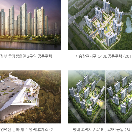
정부 중앙생활권 2구역 공동주택
시흥장현지구 C4BL 공동주택 (201
영덕선 문의(청주,영덕)휴게소 (2..
평택 고덕지구 41BL, 42BL공동주택 (