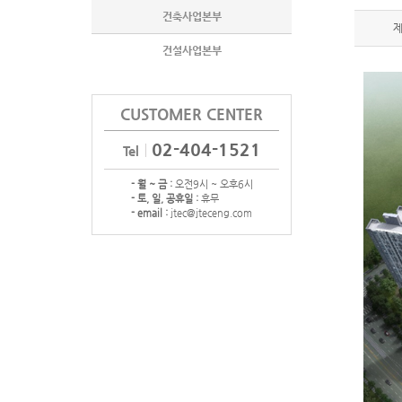
건축사업본부
건설사업본부
CUSTOMER CENTER
02-404-1521
Tel
- 월 ~ 금 :
오전9시 ~ 오후6시
- 토, 일, 공휴일 :
휴무
- email :
jtec@jteceng.com