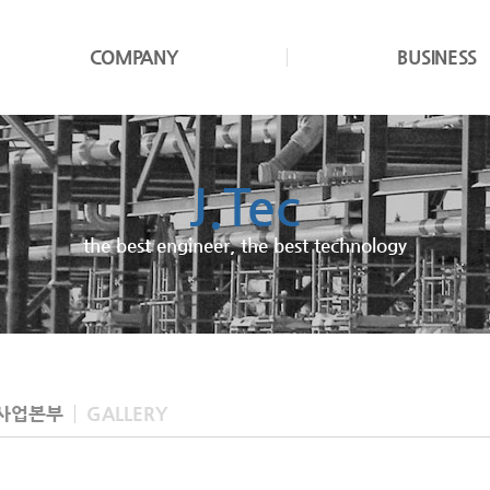
COMPANY
BUSINESS
J.Tec
JND
the best engineer, the best technology
We cultivate design excellence
사업본부
GALLERY