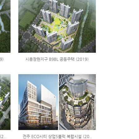
9)
시흥장현지구 B9BL 공동주택 (2019)
2..
전주 ECO시티 상업5블럭 복합시설 (20..