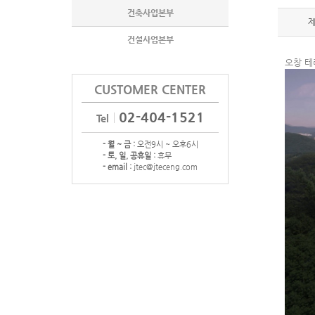
건축사업본부
건설사업본부
오창 
CUSTOMER CENTER
02-404-1521
Tel
- 월 ~ 금 :
오전9시 ~ 오후6시
- 토, 일, 공휴일 :
휴무
- email :
jtec@jteceng.com