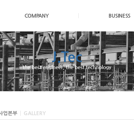
COMPANY
BUSINESS
J.Tec
the best engineer, the best technology
사업본부
GALLERY