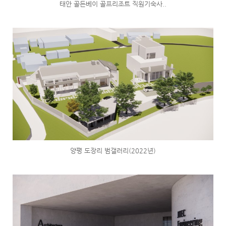
태안 골든베이 골프리조트 직원기숙사..
양평 도장리 범갤러리(2022년)