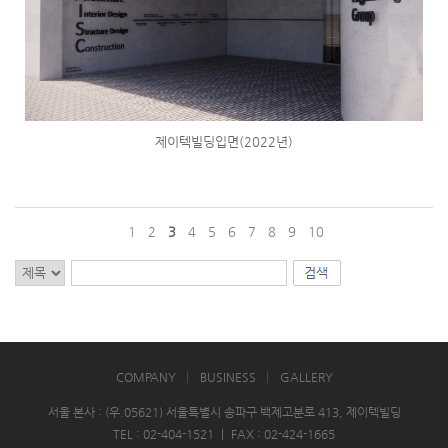
제이텍빌딩입면(2022년)
1
2
3
4
5
6
7
8
9
10
COMPANY
BUSINESS
GALLERY
서울 본사 : (우.05621) 서울특별시 송파구 백제고분로 413, 제이텍빌딩
TEL : 02-404-1521
|
FAX : 02-424-1665