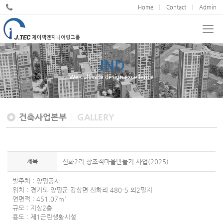
Home
Contact
Admin
JND
We cultivate design excellence
건축사업본부
GALLERY
제목
신화2리 창조적마을만들기 사업(2025)
발주처 : 양평공사
위치 : 경기도 양평군 강상면 신화리 480-5 외2필지
연면적 : 451.07m²
규모 : 지상2층
용도 : 제1근린생활시설