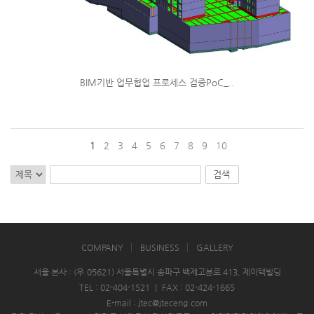
BIM기반 업무협업 프로세스 검증PoC_..
1
2
3
4
5
6
7
8
9
10
COMPANY
BUSINESS
GALLERY
서울 본사 : (우.05621) 서울특별시 송파구 백제고분로 413, 제이텍빌딩
TEL : 02-404-1521
|
FAX : 02-424-1665
E-mail : jtec@jteceng.com