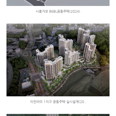
시흥거모 B6BL공동주택(2024)
이천아미 1지구 공동주택 실시설계(20..