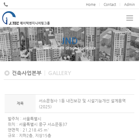
Home
Contact
Admin
JND
We cultivate design excellence
건축사업본부
GALLERY
서소문청사 1동 내진보강 및 시설기능개선 설계용역
제목
(2025)
발주처 : 서울특별시
위치 : 서울특별시 중구 서소문동37
연면적 : 21,218.45 m²
규모 : 지하2층, 지상15층