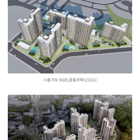
시흥거모 B6BL공동주택(2024)