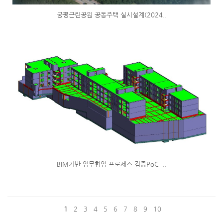
궁평근린공원 공동주택 실시설계(2024..
BIM기반 업무협업 프로세스 검증PoC_..
1
2
3
4
5
6
7
8
9
10