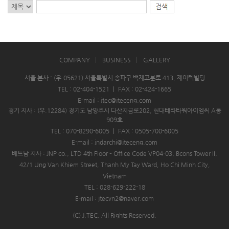
COMPANY
BUSINESS
GALLERY
서울 본사 : (우.05621) 서울특별시 송파구 백제고분로 413, 제이텍빌딩
TEL : 02-404-1521
|
FAX : 02-424-1665
E-mail : jtec@jteceng.com
경기 지사 : (우.12284) 경기도 남양주시 다산지금로202, 현대테라타워아이엠씨 A동
909호
TEL : 070-8290-6005
|
FAX : 0505-700-6005
E-mail : jndarchi@jteceng.com
베트남 지사 : JNP co., LTD 4th Floor – Office Code VP04-03, Bcons Tower II,
42/1 Ung Van Khiem Street, Thanh My Tay Ward, Ho Chi Minh City,
Vietnam
TEL : 028-629-222-18
E-mail : jtecvn2@naver.com
(C) J.TEC. All Rights Reserved.