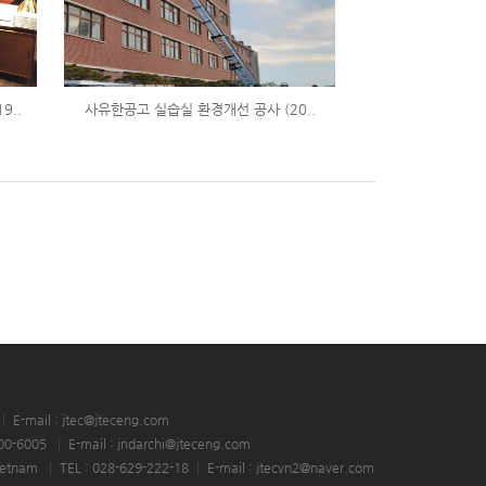
9..
사유한공고 실습실 환경개선 공사 (20..
|
E-mail : jtec@jteceng.com
00-6005
|
E-mail : jndarchi@jteceng.com
Vietnam
|
TEL : 028-629-222-18
|
E-mail : jtecvn2@naver.com