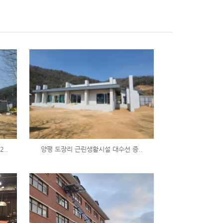
..
양평 도장리 근린생활시설 대수선 증..