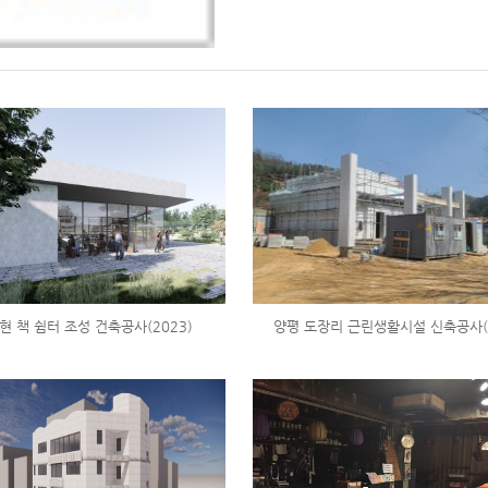
현 책 쉼터 조성 건축공사(2023)
양평 도장리 근린생활시설 신축공사(2