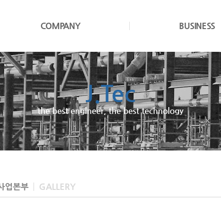
COMPANY
BUSINESS
J.Tec
JND
the best engineer, the best technology
We cultivate design excellence
사업본부
GALLERY