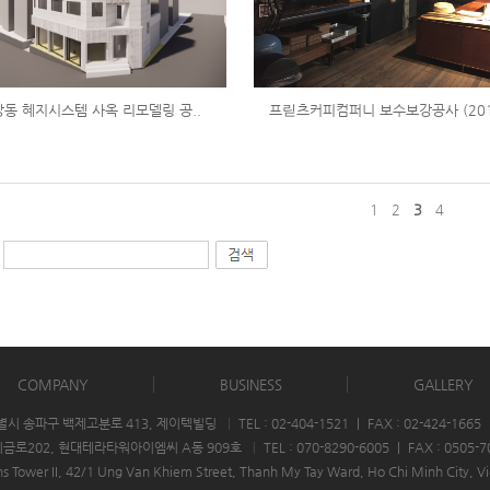
동 혜지시스템 사옥 리모델링 공..
프릳츠커피컴퍼니 보수보강공사 (201
1
2
3
4
COMPANY
BUSINESS
GALLERY
울특별시 송파구 백제고분로 413, 제이텍빌딩
|
TEL : 02-404-1521
|
FAX : 02-424-1665
산지금로202, 현대테라타워아이엠씨 A동 909호
|
TEL : 070-8290-6005
|
FAX : 0505-7
ns Tower II, 42/1 Ung Van Khiem Street, Thanh My Tay Ward, Ho Chi Minh City, 