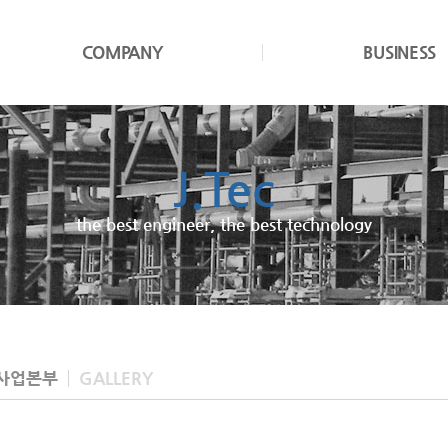
COMPANY
BUSINESS
J.Tec
the best engineer, the best technology
사업본부
GALLERY