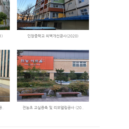
1)
인창중학교 외벽개선공사(2020)
..
전농초 교실증축 및 리모델링공사 (20..