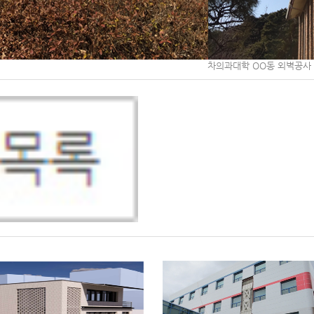
차의과대학 OO동 외벽공사