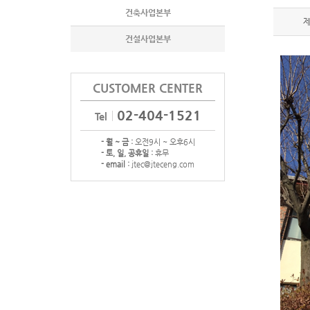
건축사업본부
건설사업본부
CUSTOMER CENTER
02-404-1521
Tel
- 월 ~ 금 :
오전9시 ~ 오후6시
- 토, 일, 공휴일 :
휴무
- email :
jtec@jteceng.com