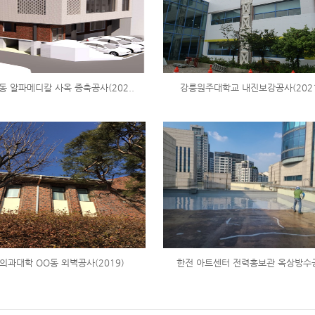
동 알파메디칼 사옥 증축공사(202..
강릉원주대학교 내진보강공사(202
의과대학 OO동 외벽공사(2019)
한전 아트센터 전력홍보관 옥상방수공