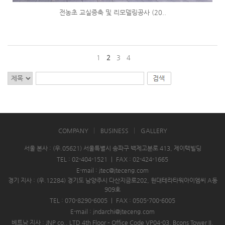
전농초 교실증축 및 리모델링공사 (20..
1
2
3
4
COMPANY
BUSINESS
GALLERY
서울 본사 : (우.05621) 서울특별시 송파구 백제고분로 413, 제이텍빌딩
TEL : 02-404-1521
|
FAX : 02-424-1665
E-mail : jtec@jteceng.com
경기 지사 : (우.12284) 경기도 남양주시 다산지금로202, 현대테라타워아이엠씨 A동
909호
TEL : 070-8290-6005
|
FAX : 0505-700-6005
E-mail : jndarchi@jteceng.com
베트남 지사 : JNP co., LTD 4th Floor – Office Code VP04-03, Bcons Tower II,