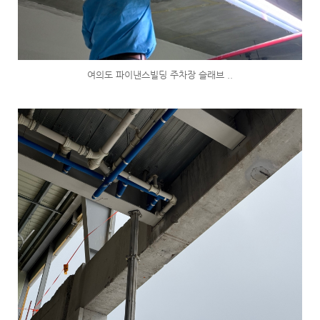
여의도 파이낸스빌딩 주차장 슬래브 ..