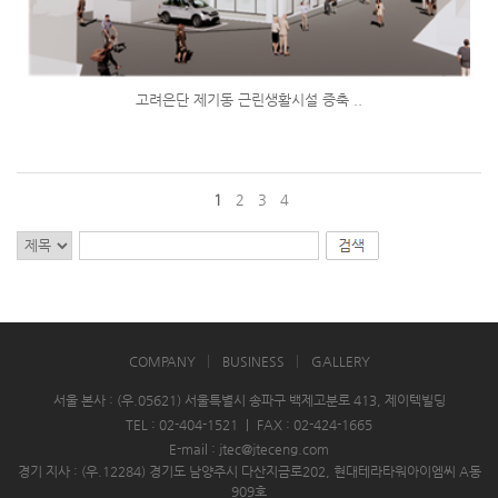
고려은단 제기동 근린생활시설 증축 ..
1
2
3
4
COMPANY
BUSINESS
GALLERY
서울 본사 : (우.05621) 서울특별시 송파구 백제고분로 413, 제이텍빌딩
TEL : 02-404-1521
|
FAX : 02-424-1665
E-mail : jtec@jteceng.com
경기 지사 : (우.12284) 경기도 남양주시 다산지금로202, 현대테라타워아이엠씨 A동
909호