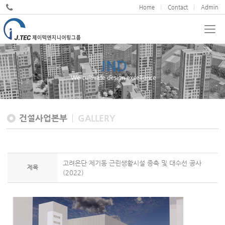
Home
Contact
Admin
JND
We cultivate design excellence
건설사업본부
GALLERY
고려은단 제기동 근린생활시설 증축 및 대수선 공사
제목
(2022)