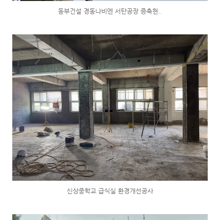
동부건설 경동나비엔 서탄공장 증축현..
신상중학교 급식실 환경개선공사