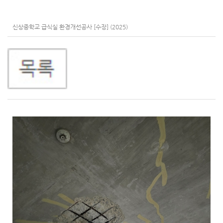
신상중학교 급식실 환경개선공사 [수장] (2025)