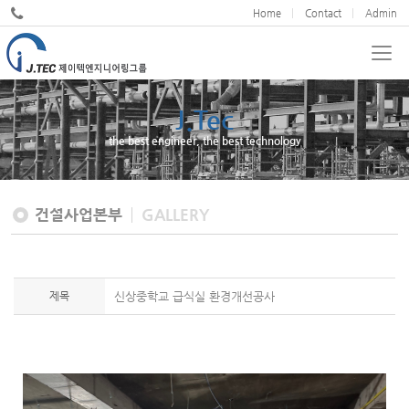
Home
Contact
Admin
J.Tec
JND
the best engineer, the best technology
We cultivate design excellence
건설사업본부
GALLERY
제목
신상중학교 급식실 환경개선공사