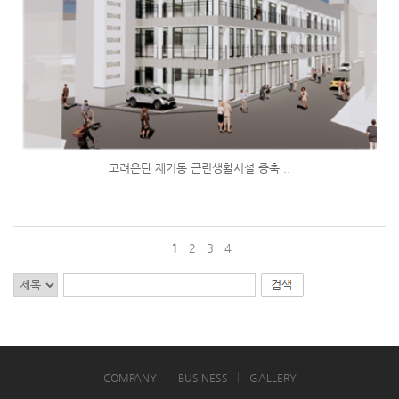
고려은단 제기동 근린생활시설 증축 ..
1
2
3
4
COMPANY
BUSINESS
GALLERY