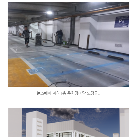
눈스퀘어 지하1층 주차장바닥 도장공..