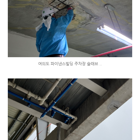
여의도 파이낸스빌딩 주차장 슬래브 ..