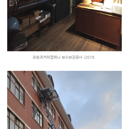
프릳츠커피컴퍼니 보수보강공사 (2019..