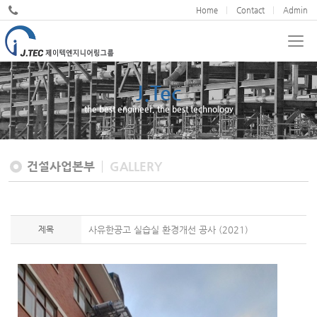
Home
Contact
Admin
J.Tec
JND
the best engineer, the best technology
We cultivate design excellence
건설사업본부
GALLERY
제목
사유한공고 실습실 환경개선 공사 (2021)