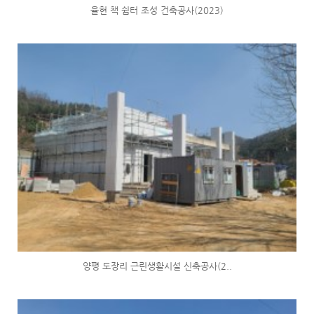
율현 책 쉼터 조성 건축공사(2023)
양평 도장리 근린생활시설 신축공사(2..