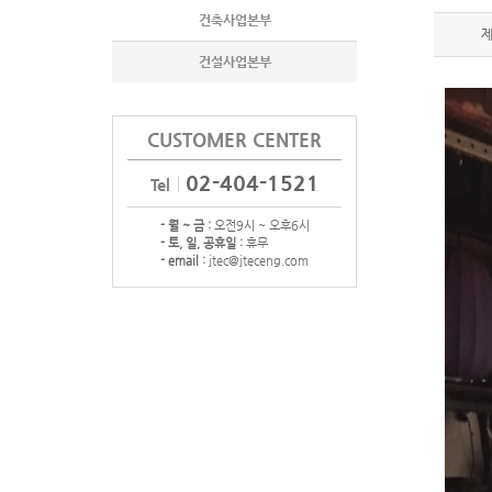
건축사업본부
건설사업본부
CUSTOMER CENTER
02-404-1521
Tel
- 월 ~ 금 :
오전9시 ~ 오후6시
- 토, 일, 공휴일 :
휴무
- email :
jtec@jteceng.com