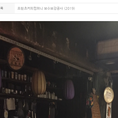
제목
프릳츠커피컴퍼니 보수보강공사 (2019)