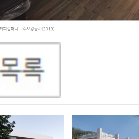
피컴퍼니 보수보강공사(2019)