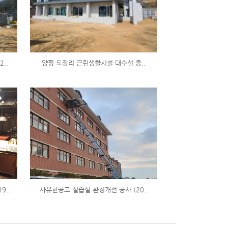
..
양평 도장리 근린생활시설 대수선 증..
9..
사유한공고 실습실 환경개선 공사 (20..