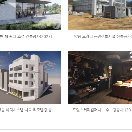
현 책 쉼터 조성 건축공사(2023)
양평 도장리 근린생활시설 신축공사(2
동 혜지시스템 사옥 리모델링 공..
프릳츠커피컴퍼니 보수보강공사 (201