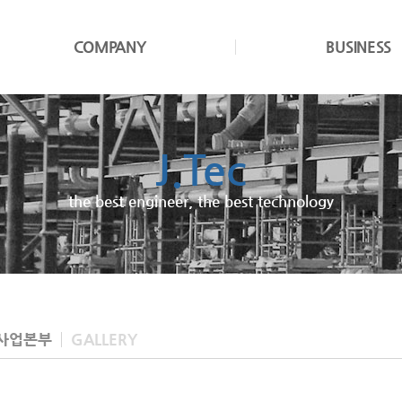
COMPANY
BUSINESS
J.Tec
JND
the best engineer, the best technology
We cultivate design excellence
사업본부
GALLERY