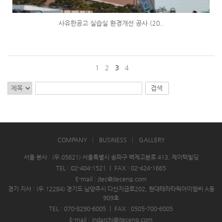
사유한공고 실습실 환경개선 공사 (20..
1
2
3
4
COMPANY
BUSINESS
GALLERY
서울 본사 : (우.05621) 서울특별시 송파구 백제고분로 413, 제이텍빌딩
TEL : 02-404-1521
|
FAX : 02-424-1665
E-mail : jtec@jteceng.com
경기 지사 : (우.12284) 경기도 남양주시 다산지금로202, 현대테라타워아이엠씨 A동
909호
TEL : 070-8290-6005
|
FAX : 0505-700-6005
E-mail : jndarchi@jteceng.com