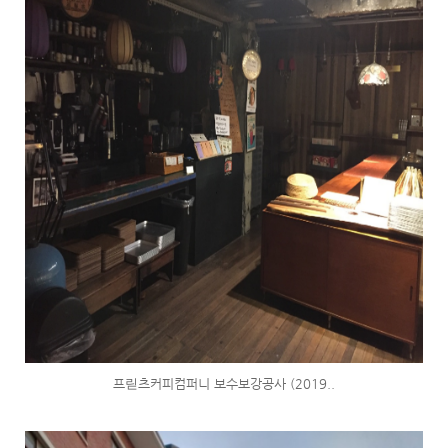
프릳츠커피컴퍼니 보수보강공사 (2019..