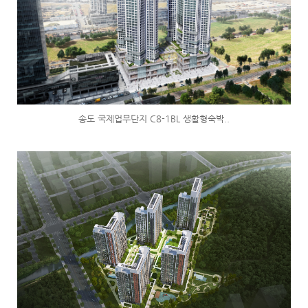
송도 국제업무단지 C8-1BL 생활형숙박..