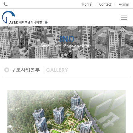
Home
Contact
Admin
JND
We cultivate design excellence
구조사업본부
GALLERY