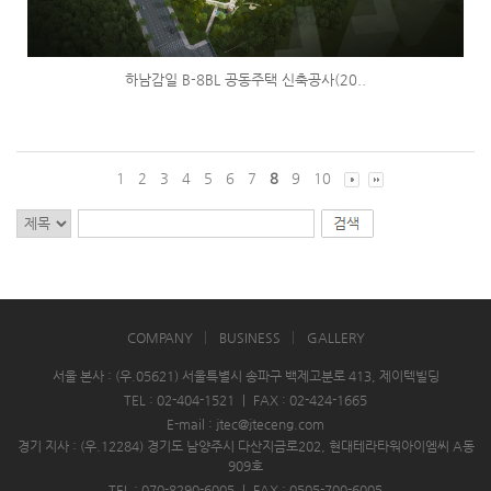
하남감일 B-8BL 공동주택 신축공사(20..
1
2
3
4
5
6
7
8
9
10
COMPANY
BUSINESS
GALLERY
서울 본사 : (우.05621) 서울특별시 송파구 백제고분로 413, 제이텍빌딩
TEL : 02-404-1521
|
FAX : 02-424-1665
E-mail : jtec@jteceng.com
경기 지사 : (우.12284) 경기도 남양주시 다산지금로202, 현대테라타워아이엠씨 A동
909호
TEL : 070-8290-6005
|
FAX : 0505-700-6005