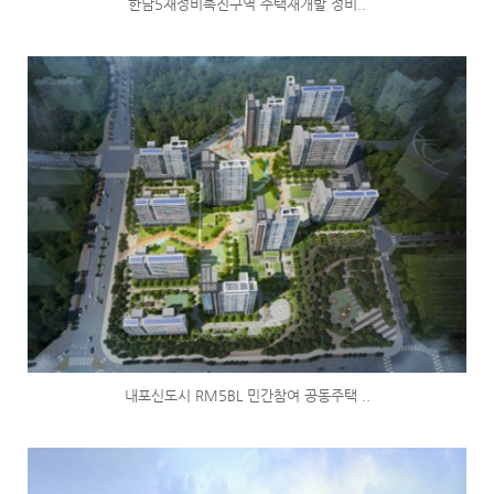
한남5재정비촉진구역 주택재개발 정비..
내포신도시 RM5BL 민간참여 공동주택 ..