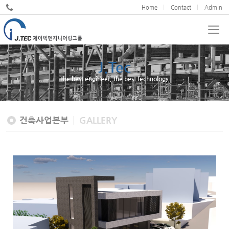
Home
Contact
Admin
J.Tec
the best engineer, the best technology
건축사업본부
GALLERY