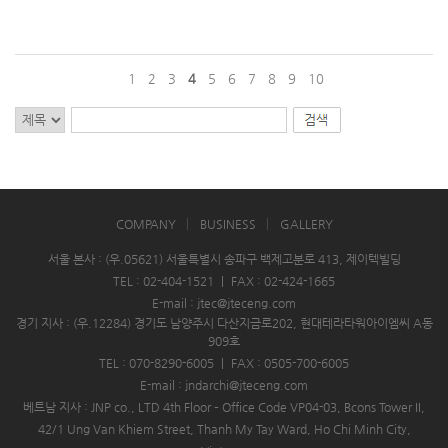
1
2
3
4
5
6
7
8
9
10
COMPANY
BUSINESS
GALLERY
서울 본사 : (우.05621) 서울특별시 송파구 백제고분로 413, 제이텍빌딩
TEL : 02-404-1521
|
FAX : 02-424-1665
E-mail : jtec@jteceng.com
경기 지사 : (우.12284) 경기도 남양주시 다산지금로202, 현대테라타워아이엠씨 A동
909호
TEL : 070-8290-6005
|
FAX : 0505-700-6005
E-mail : jndarchi@jteceng.com
베트남 지사 : JNP co., LTD 4th Floor – Office Code VP04-03, Bcons Tower II,
42/1 Ung Van Khiem Street, Thanh My Tay Ward, Ho Chi Minh City,