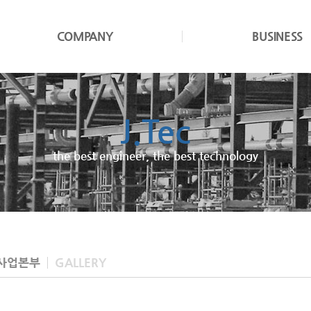
COMPANY
BUSINESS
J.Tec
JND
the best engineer, the best technology
We cultivate design excellence
사업본부
GALLERY