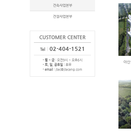
건축사업본부
건설사업본부
CUSTOMER CENTER
02-404-1521
Tel
- 월 ~ 금 :
오전9시 ~ 오후6시
아산
- 토, 일, 공휴일 :
휴무
- email :
jtec@jteceng.com