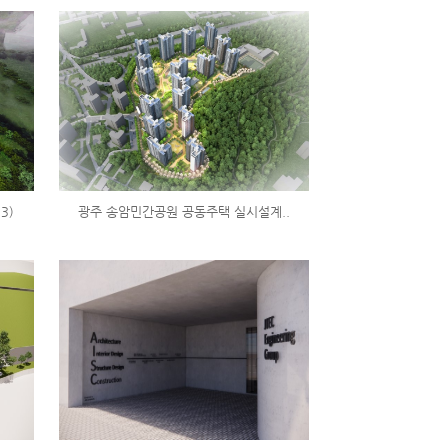
3)
광주 송암민간공원 공동주택 실시설계..