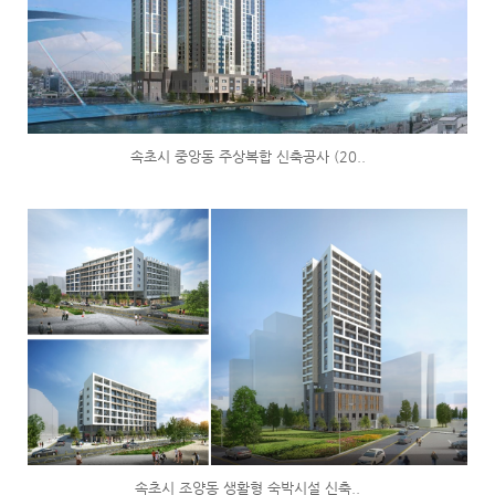
속초시 중앙동 주상복합 신축공사 (20..
속초시 조양동 생활형 숙박시설 신축..