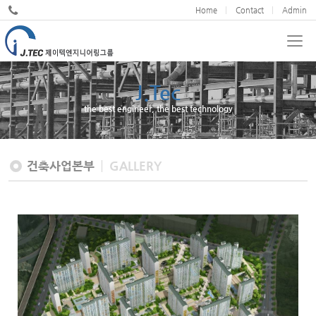
Home
Contact
Admin
J.Tec
JND
the best engineer, the best technology
We cultivate design excellence
건축사업본부
GALLERY