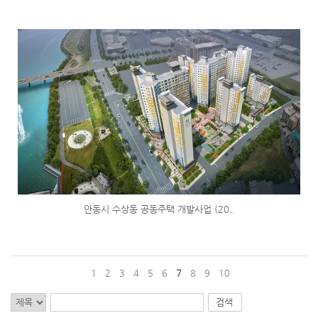
안동시 수상동 공동주택 개발사업 (20..
1
2
3
4
5
6
7
8
9
10