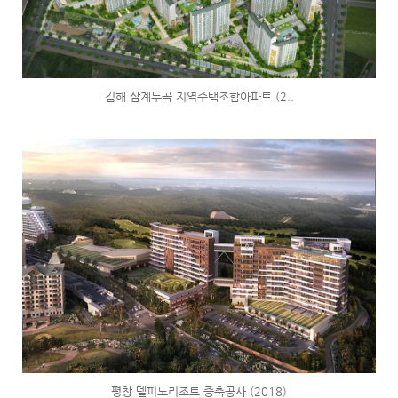
김해 삼계두곡 지역주택조합아파트 (2..
평창 델피노리조트 증축공사 (2018)