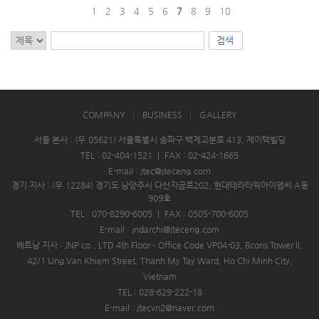
1
2
3
4
5
6
7
8
9
10
COMPANY
BUSINESS
GALLERY
서울 본사 : (우.05621) 서울특별시 송파구 백제고분로 413, 제이텍빌딩
TEL : 02-404-1521
|
FAX : 02-424-1665
E-mail : jtec@jteceng.com
경기 지사 : (우.12284) 경기도 남양주시 다산지금로202, 현대테라타워아이엠씨 A동
909호
TEL : 070-8290-6005
|
FAX : 0505-700-6005
E-mail : jndarchi@jteceng.com
베트남 지사 : JNP co., LTD 4th Floor – Office Code VP04-03, Bcons Tower II,
42/1 Ung Van Khiem Street, Thanh My Tay Ward, Ho Chi Minh City,
Vietnam
TEL : 028-629-222-18
E-mail : jtecvn2@naver.com