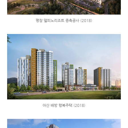
평창 델피노리조트 증축공사 (2018)
아산 배방 행복주택 (2018)