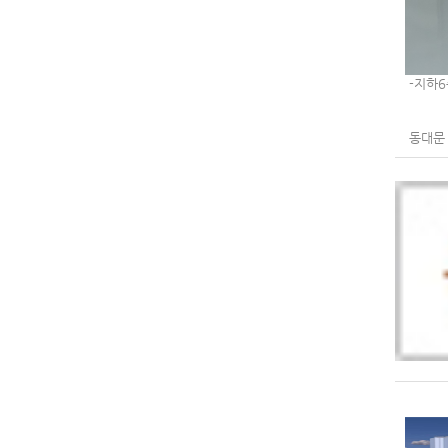
-지하6
동대문 