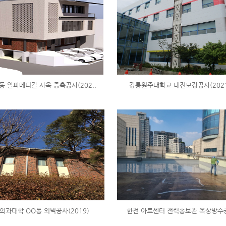
동 알파메디칼 사옥 증축공사(202..
강릉원주대학교 내진보강공사(202
의과대학 OO동 외벽공사(2019)
한전 아트센터 전력홍보관 옥상방수공