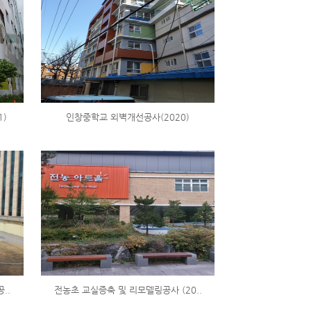
1)
인창중학교 외벽개선공사(2020)
..
전농초 교실증축 및 리모델링공사 (20..