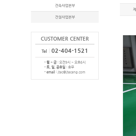
건축사업본부
건설사업본부
CUSTOMER CENTER
02-404-1521
Tel
- 월 ~ 금 :
오전9시 ~ 오후6시
- 토, 일, 공휴일 :
휴무
- email :
jtec@jteceng.com