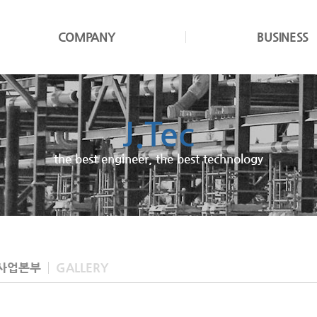
COMPANY
BUSINESS
J.Tec
JND
the best engineer, the best technology
We cultivate design excellence
사업본부
GALLERY